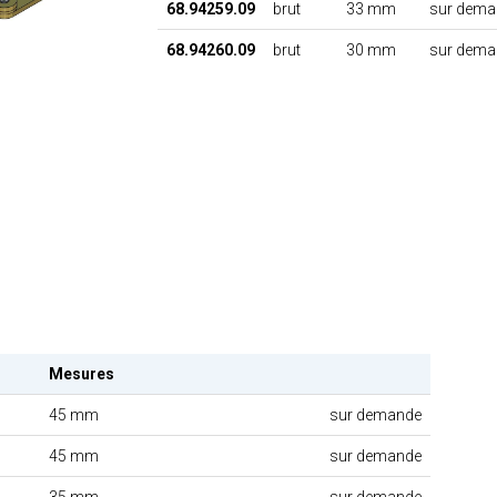
68.94259.09
brut
33 mm
sur dema
68.94260.09
brut
30 mm
sur dema
Mesures
45 mm
sur demande
45 mm
sur demande
35 mm
sur demande