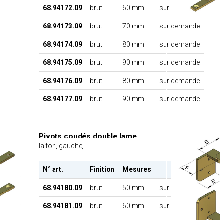
68.94172.09
brut
60 mm
sur demande
68.94173.09
brut
70 mm
sur demande
68.94174.09
brut
80 mm
sur demande
68.94175.09
brut
90 mm
sur demande
68.94176.09
brut
80 mm
sur demande
68.94177.09
brut
90 mm
sur demande
Pivots coudés double lame
laiton, gauche,
N° art.
Finition
Mesures
68.94180.09
brut
50 mm
sur demande
68.94181.09
brut
60 mm
sur demande