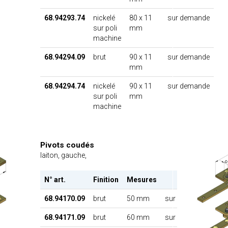
68.94293.74
nickelé
80 x 11
sur demande
sur poli
mm
machine
68.94294.09
brut
90 x 11
sur demande
mm
68.94294.74
nickelé
90 x 11
sur demande
sur poli
mm
machine
Pivots coudés
laiton, gauche,
N° art.
Finition
Mesures
68.94170.09
brut
50 mm
sur demande
68.94171.09
brut
60 mm
sur demande