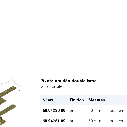
Pivots coudés double lame
laiton, droite,
N° art.
Finition
Mesures
68.94280.09
brut
50 mm
sur dema
68.94281.09
brut
60 mm
sur dema