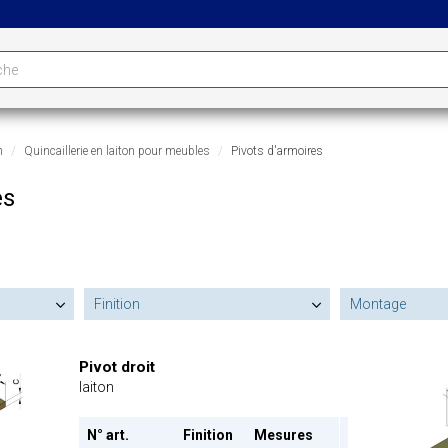
n
Quincaillerie en laiton pour meubles
Pivots d'armoires
es
Finition
Montage
Pivot droit
laiton
N° art.
Finition
Mesures