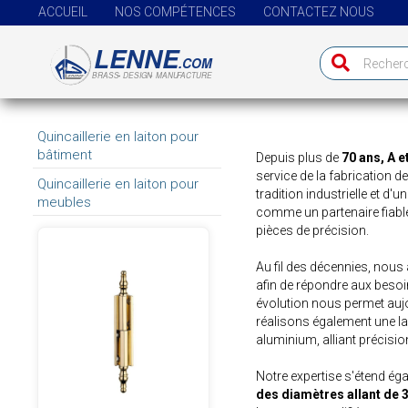
ACCUEIL
NOS COMPÉTENCES
CONTACTEZ NOUS
Quincaillerie en laiton pour
bâtiment
Depuis plus de
70 ans, A e
service de la fabrication d
Quincaillerie en laiton pour
tradition industrielle et d'
meubles
comme un partenaire fiable
pièces de précision.
Au fil des décennies, nous
afin de répondre aux besoin
évolution nous permet aujo
réalisons également une lar
aluminium, alliant précision
Notre expertise s'étend éga
des diamètres allant de 