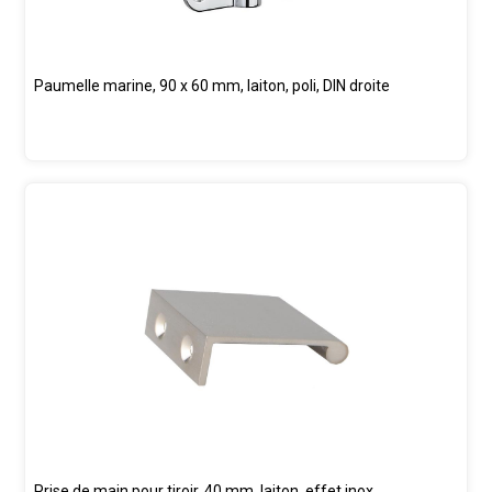
Paumelle marine, 90 x 60 mm, laiton, poli, DIN droite
Prise de main pour tiroir, 40 mm, laiton, effet inox