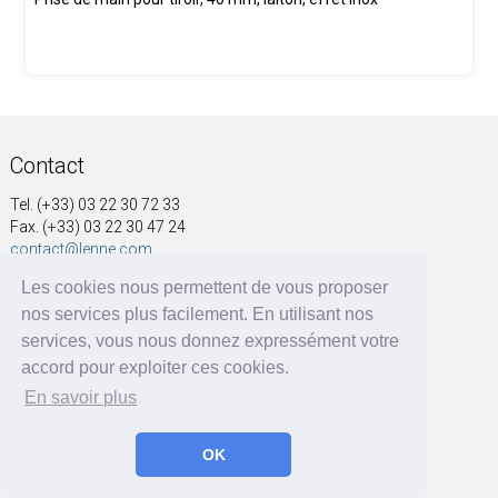
Contact
Tel. (+33) 03 22 30 72 33
Fax. (+33) 03 22 30 47 24
contact@lenne.com
Les cookies nous permettent de vous proposer
Adresse
nos services plus facilement. En utilisant nos
SOCIÉTÉ NOUVELLE A&G LENNE
services, vous nous donnez expressément votre
41, rue Voltaire
accord pour exploiter ces cookies.
BP 60004
En savoir plus
80570 Dargnies - France
OK
A&G LENNE | BRF Solutions GmbH 2026 ©