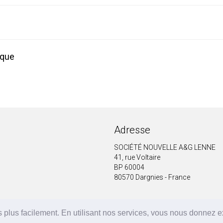
ique
Adresse
SOCIÉTÉ NOUVELLE A&G LENNE
41, rue Voltaire
BP 60004
80570 Dargnies - France
 plus facilement. En utilisant nos services, vous nous donnez 
A&G LENNE | BRF Solutions GmbH 2026 ©