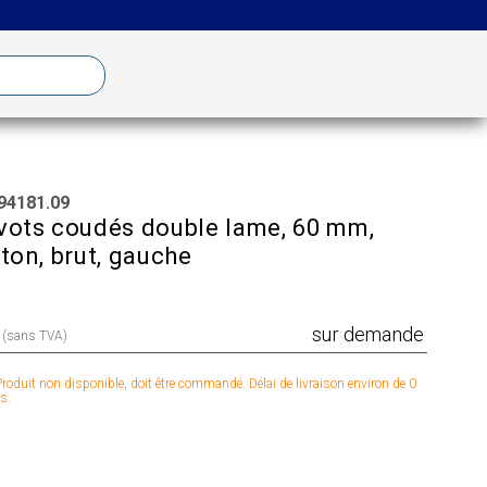
94181.09
vots coudés double lame, 60 mm,
iton, brut, gauche
sur demande
x (sans TVA)
roduit non disponible, doit être commandé. Délai de livraison environ de 0
s.