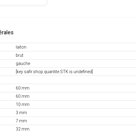
érales
laiton
brut
gauche
[key safir.shop.quantite.STK is undefined]
60 mm
60 mm
10 mm
3 mm
7 mm
32 mm