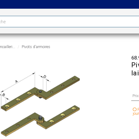
cailleri...
Pivots d'armoires
68.
Pi
la
Pri
P
jour