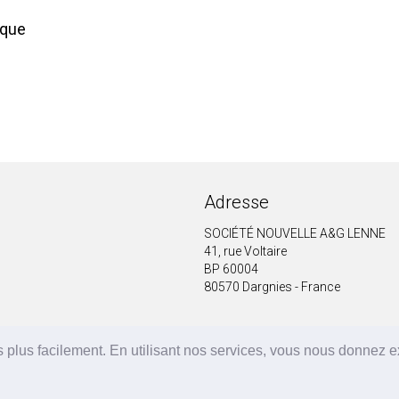
ique
Adresse
SOCIÉTÉ NOUVELLE A&G LENNE
41, rue Voltaire
BP 60004
80570 Dargnies - France
 plus facilement. En utilisant nos services, vous nous donnez 
A&G LENNE | BRF Solutions GmbH 2026 ©