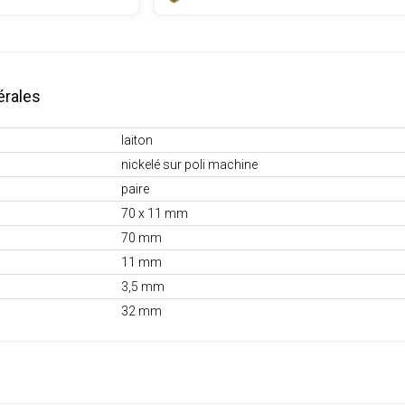
érales
laiton
nickelé sur poli machine
paire
70 x 11 mm
70 mm
11 mm
3,5 mm
32 mm