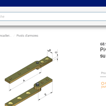
cailleri...
Pivots d'armoires
68.
Pi
su
Pri
P
jour