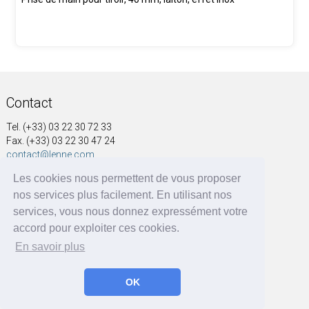
Contact
Tel. (+33) 03 22 30 72 33
Fax. (+33) 03 22 30 47 24
contact@lenne.com
Les cookies nous permettent de vous proposer
Adresse
nos services plus facilement. En utilisant nos
SOCIÉTÉ NOUVELLE A&G LENNE
services, vous nous donnez expressément votre
41, rue Voltaire
accord pour exploiter ces cookies.
BP 60004
En savoir plus
80570 Dargnies - France
OK
A&G LENNE | BRF Solutions GmbH 2026 ©