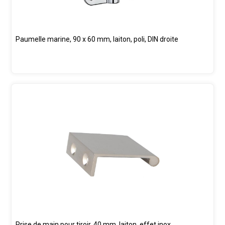
Paumelle marine, 90 x 60 mm, laiton, poli, DIN droite
Prise de main pour tiroir, 40 mm, laiton, effet inox