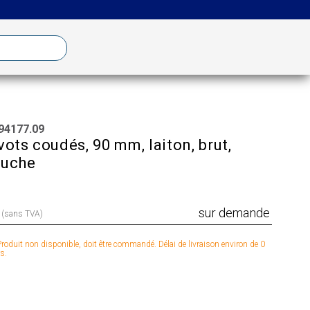
94177.09
vots coudés, 90 mm, laiton, brut,
auche
sur demande
x (sans TVA)
roduit non disponible, doit être commandé. Délai de livraison environ de 0
s.