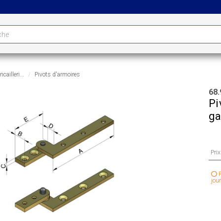
cailleri...
Pivots d'armoires
68.
Pi
g
Pri
P
jour