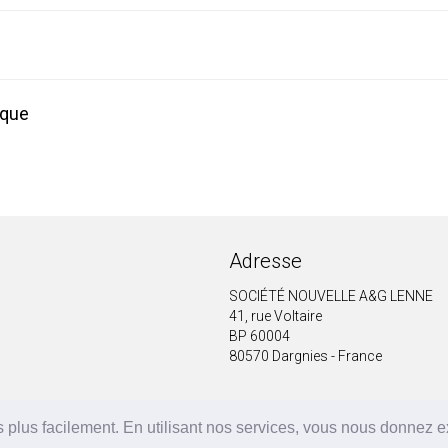
ique
Adresse
SOCIÉTÉ NOUVELLE A&G LENNE
41, rue Voltaire
BP 60004
80570 Dargnies - France
 plus facilement. En utilisant nos services, vous nous donnez 
A&G LENNE | BRF Solutions GmbH 2026 ©