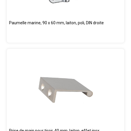
Paumelle marine, 90 x 60 mm, laiton, poli, DIN droite
Prise de main pour tiroir, 40 mm, laiton, effet inox