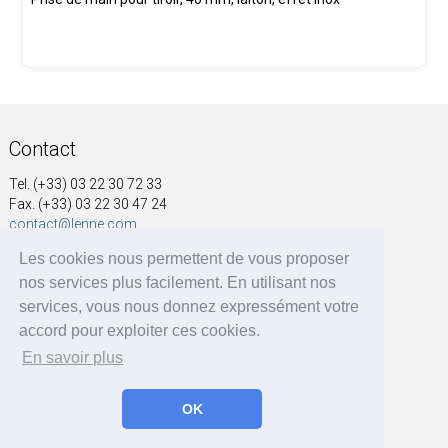
Contact
Tel. (+33) 03 22 30 72 33
Fax. (+33) 03 22 30 47 24
contact@lenne.com
Les cookies nous permettent de vous proposer
Adresse
nos services plus facilement. En utilisant nos
SOCIÉTÉ NOUVELLE A&G LENNE
services, vous nous donnez expressément votre
41, rue Voltaire
accord pour exploiter ces cookies.
BP 60004
En savoir plus
80570 Dargnies - France
OK
A&G LENNE | BRF Solutions GmbH 2026 ©