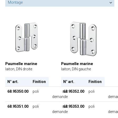
Montage
Paumelle marine
Paumelle marine
laiton, DIN droite
laiton, DIN gauche
N° art.
Finition
N° art.
Finition
68.95350.00
poli
sur
68.95352.00
poli
demande
dema
68.95351.00
poli
sur
68.95353.00
poli
demande
dema