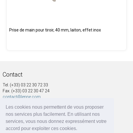
Prise de main pour tiroir, 40 mm, laiton, effet inox
Contact
Tel. (+33) 03 22 30 72 33
Fax. (+33) 03 22 30 47 24
contact@lenne.com
Les cookies nous permettent de vous proposer
Adresse
nos services plus facilement. En utilisant nos
SOCIÉTÉ NOUVELLE A&G LENNE
services, vous nous donnez expressément votre
41, rue Voltaire
accord pour exploiter ces cookies.
BP 60004