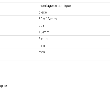
montage en applique
pièce
50 x 18 mm
50 mm
18 mm
3 mm
mm
mm
ique