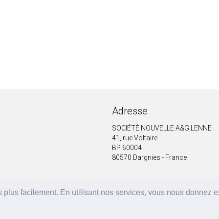
Adresse
SOCIÉTÉ NOUVELLE A&G LENNE
41, rue Voltaire
BP 60004
80570 Dargnies - France
 plus facilement. En utilisant nos services, vous nous donnez 
A&G LENNE | BRF Solutions GmbH 2026 ©