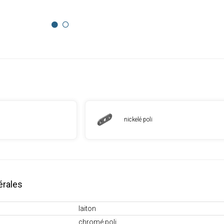
nickelé poli
érales
laiton
chromé poli