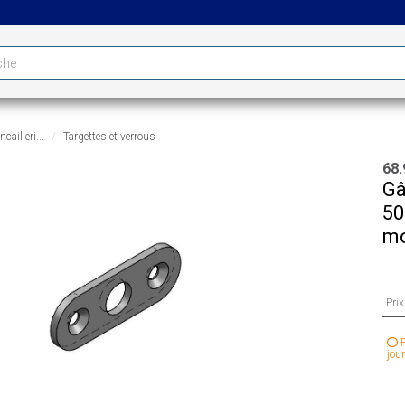
cailleri...
Targettes et verrous
68.
Gâ
50
mo
Pri
P
jour