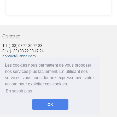
Contact
Tel. (+33) 03 22 30 72 33
Fax. (+33) 03 22 30 47 24
contact@lenne.com
Les cookies nous permettent de vous proposer
Adresse
nos services plus facilement. En utilisant nos
SOCIÉTÉ NOUVELLE A&G LENNE
services, vous nous donnez expressément votre
41, rue Voltaire
accord pour exploiter ces cookies.
BP 60004
En savoir plus
80570 Dargnies - France
OK
A&G LENNE | BRF Solutions GmbH 2026 ©