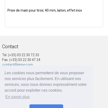
Prise de main pour tiroir, 40 mm, laiton, effet inox
Contact
Tel. (+33) 03 22 30 72 33
Fax. (+33) 03 22 30 47 24
contact@lenne.com
Les cookies nous permettent de vous proposer
Adresse
nos services plus facilement. En utilisant nos
SOCIÉTÉ NOUVELLE A&G LENNE
services, vous nous donnez expressément votre
41, rue Voltaire
accord pour exploiter ces cookies.
BP 60004
En savoir plus
80570 Dargnies - France