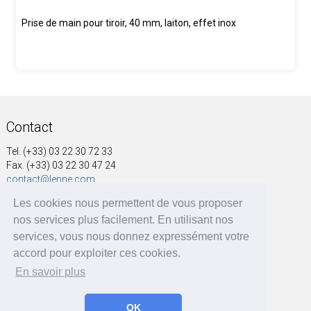
Prise de main pour tiroir, 40 mm, laiton, effet inox
Contact
Tel. (+33) 03 22 30 72 33
Fax. (+33) 03 22 30 47 24
contact@lenne.com
Les cookies nous permettent de vous proposer
Adresse
nos services plus facilement. En utilisant nos
SOCIÉTÉ NOUVELLE A&G LENNE
services, vous nous donnez expressément votre
41, rue Voltaire
accord pour exploiter ces cookies.
BP 60004
En savoir plus
80570 Dargnies - France
OK