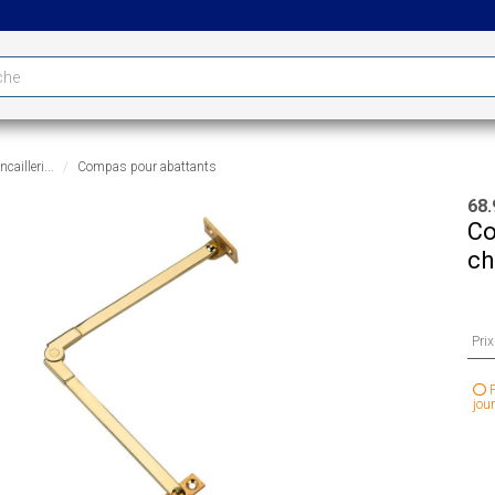
cailleri...
Compas pour abattants
68.
Co
ch
Pri
P
jour