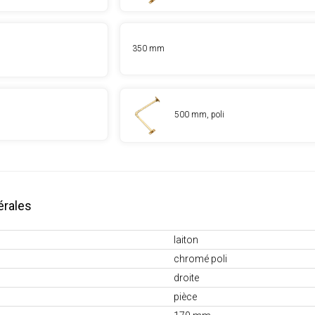
350 mm
500 mm, poli
érales
laiton
chromé poli
droite
pièce