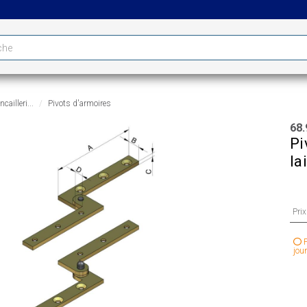
cailleri...
Pivots d'armoires
68.
Pi
la
Pri
P
jour