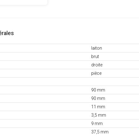
érales
laiton
brut
droite
pièce
90 mm
90 mm
11 mm
3,5 mm
9 mm
37,5 mm