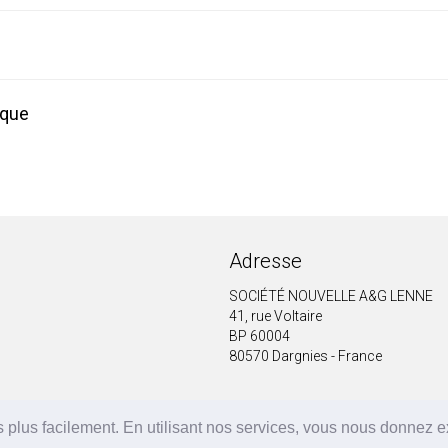
ique
Adresse
SOCIÉTÉ NOUVELLE A&G LENNE
41, rue Voltaire
BP 60004
80570 Dargnies - France
 plus facilement. En utilisant nos services, vous nous donnez 
A&G LENNE | BRF Solutions GmbH 2026 ©