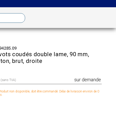
94285.09
vots coudés double lame, 90 mm,
iton, brut, droite
sur demande
x (sans TVA)
roduit non disponible, doit être commandé. Délai de livraison environ de 0
s.