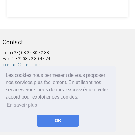
Contact
Tel. (+33) 03 22 30 72 33
Fax. (+33) 03 22 30 47 24
contact@lenne.com
Les cookies nous permettent de vous proposer
Adresse
nos services plus facilement. En utilisant nos
SOCIÉTÉ NOUVELLE A&G LENNE
services, vous nous donnez expressément votre
41, rue Voltaire
accord pour exploiter ces cookies.
BP 60004
En savoir plus
80570 Dargnies - France
OK
A&G LENNE | BRF Solutions GmbH 2026 ©