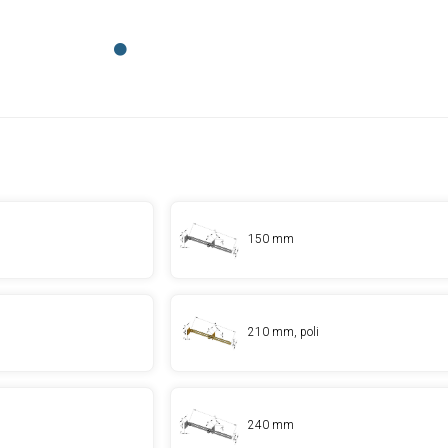
150 mm
210 mm, poli
240 mm