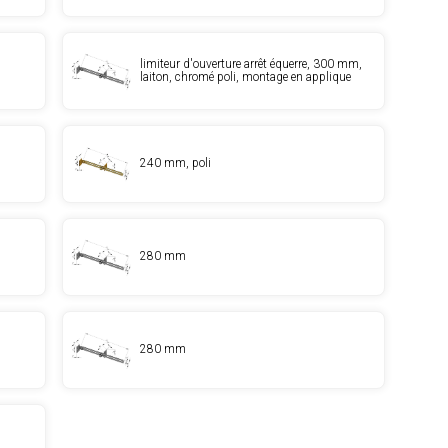
limiteur d'ouverture arrêt équerre, 300 mm,
laiton, chromé poli, montage en applique
240 mm, poli
280 mm
280 mm