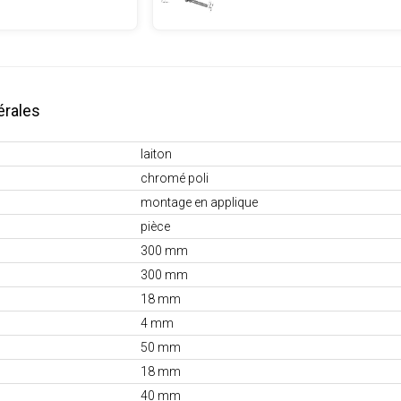
érales
laiton
chromé poli
montage en applique
pièce
300 mm
300 mm
18 mm
4 mm
50 mm
18 mm
40 mm