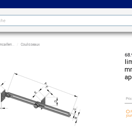
cailleri...
Coulisseaux
68.
li
mm
ap
Pri
P
jour