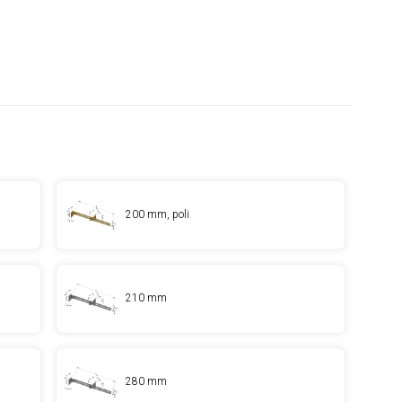
200 mm, poli
210 mm
280 mm