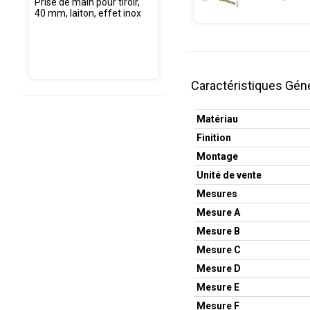
Prise de main pour tiroir,
40 mm, laiton, effet inox
Caractéristiques Gén
Matériau
Finition
Montage
Unité de vente
Mesures
Mesure A
Mesure B
Mesure C
Mesure D
Mesure E
Mesure F