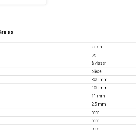
érales
laiton
poli
à visser
pièce
300 mm
400 mm
11 mm
2,5 mm
mm
mm
mm