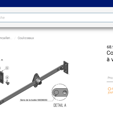
cailleri...
Coulisseaux
68.
Co
à 
Pri
P
jour