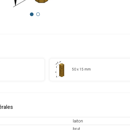
50 x 15 mm
érales
laiton
brut