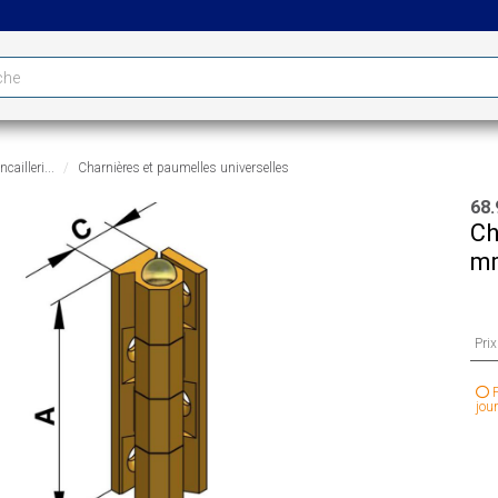
cailleri...
Charnières et paumelles universelles
68.
Ch
mm
Pri
P
jour