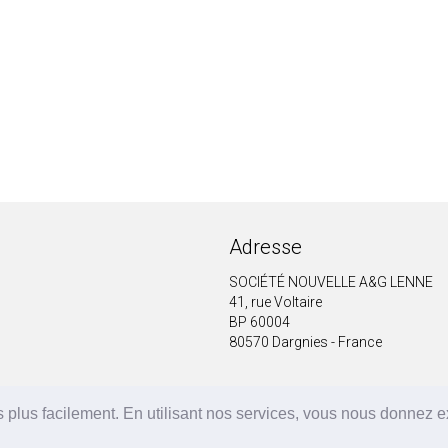
Adresse
SOCIÉTÉ NOUVELLE A&G LENNE
41, rue Voltaire
BP 60004
80570 Dargnies - France
 plus facilement. En utilisant nos services, vous nous donnez 
A&G LENNE | BRF Solutions GmbH 2026 ©